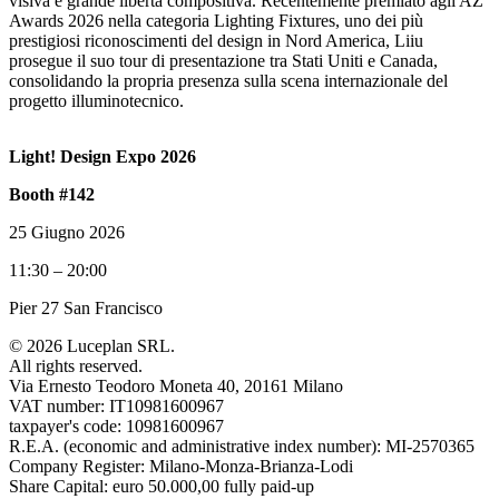
visiva e grande libertà compositiva. Recentemente premiato agli AZ
Awards 2026 nella categoria Lighting Fixtures, uno dei più
prestigiosi riconoscimenti del design in Nord America, Liiu
prosegue il suo tour di presentazione tra Stati Uniti e Canada,
consolidando la propria presenza sulla scena internazionale del
progetto illuminotecnico.
Light! Design Expo 2026
Booth
#142
25 Giugno 2026
11:30 – 20:00
Pier 27 San Francisco
© 2026 Luceplan SRL.
All rights reserved.
Via Ernesto Teodoro Moneta 40, 20161 Milano
VAT number: IT10981600967
taxpayer's code: 10981600967
R.E.A. (economic and administrative index number): MI-2570365
Company Register: Milano-Monza-Brianza-Lodi
Share Capital: euro 50.000,00 fully paid-up